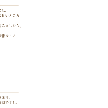
には、
の良いところ
進みましたら、
些細なこと
ります。
時期ですし、