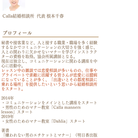
Calla結婚相談所 代表 根本千春
プロフィール
秘書や接客業など、人と接する職業・職場を多く経験
するなかでコミュニケーションの大切さを強く感じ、
人との関わりに欠かせないマナーを学びインストラク
ターの資格を取得。協会所属講師となる。
現在は独立し、コミュニケーションに関わる講座を中
心に活動中。
レッスン中の雑談では恋愛相談が多いものの、仕事や
プライベートで素敵に活躍する皆さんが恋愛には臆病
になっていることが多く、「出逢いとその都度相談に
乗れる場所」を提供したいという思いから結婚相談所
をスタート。
2014年
・コミュニケーションをメインとした講座をスタート
・男性のためのマナー教室「Calla manners
lesson」スタート
2019年
・女性のためのマナー教室「Dahlia」スタート
著書
「嫌われない男のエチケットとマナー」（明日香出版